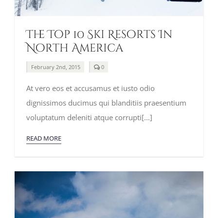
The Top 10 Ski Resorts In
North America
comments
February 2nd, 2015
0
on
The
At vero eos et accusamus et iusto odio
Top
10
dignissimos ducimus qui blanditiis praesentium
Ski
Resorts
voluptatum deleniti atque corrupti[...]
In
North
America
READ MORE