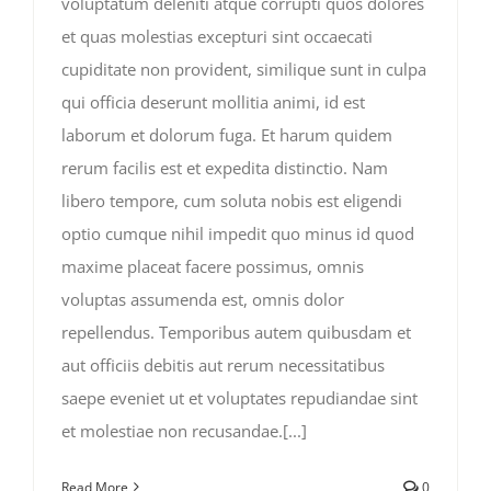
voluptatum deleniti atque corrupti quos dolores
et quas molestias excepturi sint occaecati
cupiditate non provident, similique sunt in culpa
qui officia deserunt mollitia animi, id est
laborum et dolorum fuga. Et harum quidem
rerum facilis est et expedita distinctio. Nam
libero tempore, cum soluta nobis est eligendi
optio cumque nihil impedit quo minus id quod
maxime placeat facere possimus, omnis
voluptas assumenda est, omnis dolor
repellendus. Temporibus autem quibusdam et
aut officiis debitis aut rerum necessitatibus
saepe eveniet ut et voluptates repudiandae sint
et molestiae non recusandae.[...]
Read More
0