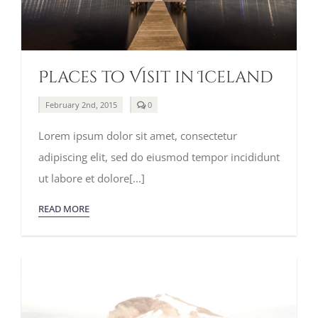
Places to Visit in Iceland
comments
February 2nd, 2015
0
on
Places
Lorem ipsum dolor sit amet, consectetur
to
Visit
adipiscing elit, sed do eiusmod tempor incididunt
in
Iceland
ut labore et dolore[...]
READ MORE