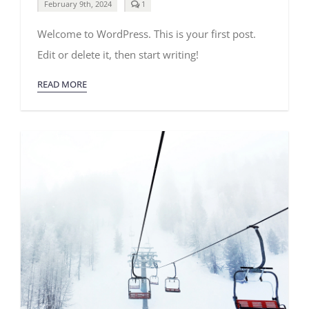
comment
February 9th, 2024
1
on
Hello
Welcome to WordPress. This is your first post.
world!
Edit or delete it, then start writing!
READ MORE