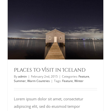
Places to Visit in Iceland
By
admin
|
February 2nd, 2015
|
Categories:
Feature
,
Summer
,
Warm Countries
|
Tags:
Feature
,
Winter
Lorem ipsum dolor sit amet, consectetur
adipiscing elit, sed do eiusmod tempor