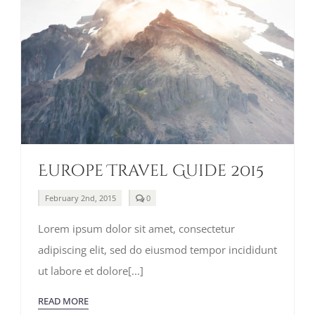
Europe Travel Guide 2015
comments
February 2nd, 2015
0
on
Europe
Lorem ipsum dolor sit amet, consectetur
Travel
Guide
adipiscing elit, sed do eiusmod tempor incididunt
2015
ut labore et dolore[...]
READ MORE