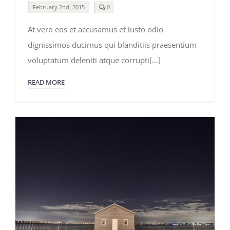
comments
February 2nd, 2015
0
on
Top
At vero eos et accusamus et iusto odio
10
Mountain
dignissimos ducimus qui blanditiis praesentium
Retreats
You
voluptatum deleniti atque corrupti[...]
Must
Visit
READ MORE