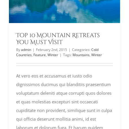
Top 10 Mountain Retreats
You Must Visit
By
admin
|
February 2nd, 2015
|
Categories:
Cold
Countries
,
Feature
,
Winter
|
Tags:
Mountains
,
Winter
At vero eos et accusamus et iusto odio
dignissimos ducimus qui blanditiis praesentium
voluptatum deleniti atque corrupti quos dolores
et quas molestias excepturi sint occaecati
cupiditate non provident, similique sunt in culpa
qui officia deserunt mollitia animi, id est
laborum et dolorum fuga. Et harum quidem