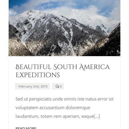
Beautiful South America
Expeditions
comments
February 2nd, 2015
0
on
Beautiful
Sed ut perspiciatis unde omnis iste natus error sit
South
America
voluptatem accusantium doloremque
Expeditions
laudantium, totam rem aperiam, eaque[...]
READ MORE