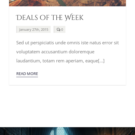
Deals of the Week
comments
January 27th, 2015
0
on
Deals
Sed ut perspiciatis unde omnis iste natus error sit
of
the
voluptatem accusantium doloremque
Week
laudantium, totam rem aperiam, eaque[...]
READ MORE