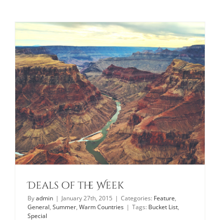
PRIVACY POLICY
CODE OF CONDUCT
Deals of the Week
By
admin
|
January 27th, 2015
|
Categories:
Feature
,
General
,
Summer
,
Warm Countries
|
Tags:
Bucket List
,
Special